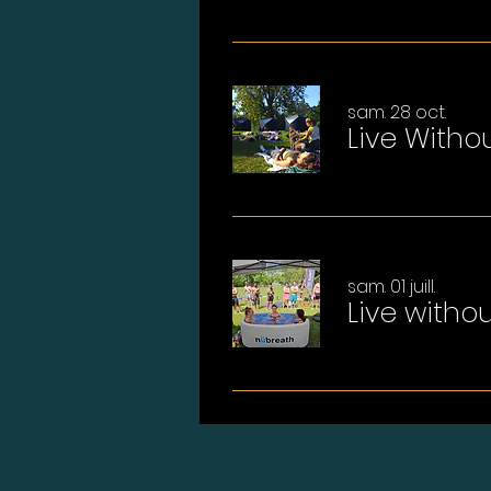
sam. 28 oct.
Live Witho
sam. 01 juill.
Live witho