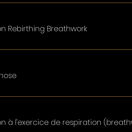
on Rebirthing Breathwork
hose