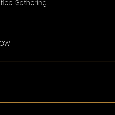
stice Gathering
LOW