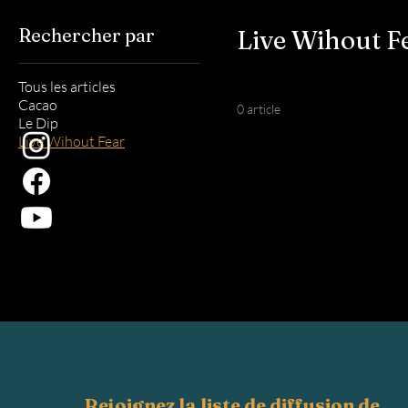
Rechercher par
Live Wihout F
Tous les articles
Cacao
0 article
Le Dip
Live Wihout Fear
Rejoignez la liste de diffusion de