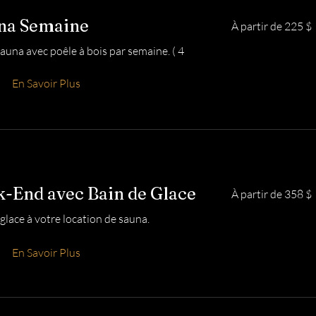
À
una Semaine
À partir de 225 $
partir
de
225 dollars
auna avec poêle à bois par semaine. ( 4
canadiens
En Savoir Plus
À
-End avec Bain de Glace
À partir de 358 $
partir
de
358 dollars
glace à votre location de sauna.
canadiens
En Savoir Plus