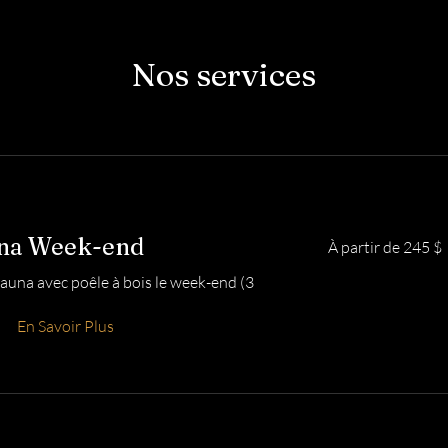
Nos services
À
una Week-end
À partir de 245 $
partir
de
245 dollars
sauna avec poêle à bois le week-end (3
canadiens
En Savoir Plus