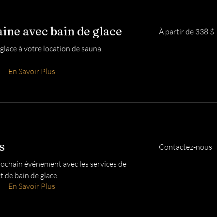
À
ine avec bain de glace
À partir de 338 $
partir
de
338 dollars
glace à votre location de sauna.
canadiens
En Savoir Plus
Contactez-
s
Contactez-nous
nous
ochain événement avec les services de
t de bain de glace
En Savoir Plus